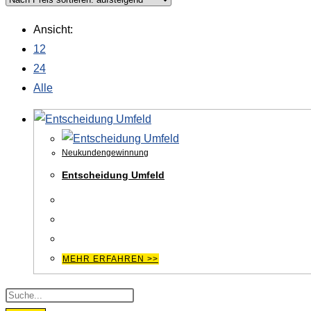
Ansicht:
12
24
Alle
Neukundengewinnung
Entscheidung Umfeld
MEHR ERFAHREN >>
Products