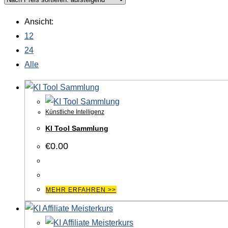
Ansicht:
12
24
Alle
Künstliche Intelligenz
KI Tool Sammlung
€
0.00
MEHR ERFAHREN >>