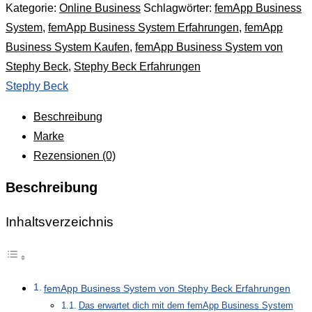
Kategorie:
Online Business
Schlagwörter:
femApp Business
System
,
femApp Business System Erfahrungen
,
femApp
Business System Kaufen
,
femApp Business System von
Stephy Beck
,
Stephy Beck Erfahrungen
Stephy Beck
Beschreibung
Marke
Rezensionen (0)
Beschreibung
Inhaltsverzeichnis
femApp Business System von Stephy Beck Erfahrungen
Das erwartet dich mit dem femApp Business System