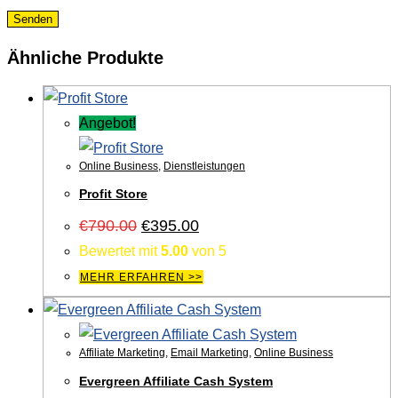
Ähnliche Produkte
Angebot!
Online Business
,
Dienstleistungen
Profit Store
Ursprünglicher
Aktueller
€
790.00
€
395.00
Preis
Preis
Bewertet mit
5.00
von 5
war:
ist:
€790.00
€395.00.
MEHR ERFAHREN >>
Affiliate Marketing
,
Email Marketing
,
Online Business
Evergreen Affiliate Cash System