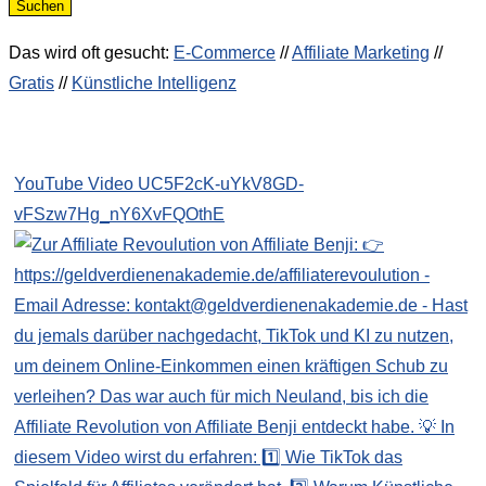
search
Suchen
Das wird oft gesucht:
E-Commerce
//
Affiliate Marketing
//
Gratis
//
Künstliche Intelligenz
YouTube Video UC5F2cK-uYkV8GD-
vFSzw7Hg_nY6XvFQOthE