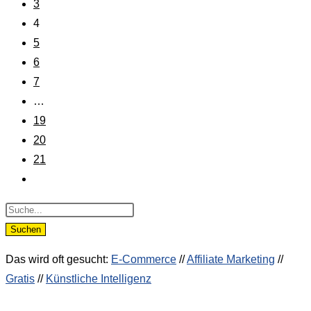
3
4
5
6
7
…
19
20
21
Products
search
Suchen
Das wird oft gesucht:
E-Commerce
//
Affiliate Marketing
//
Gratis
//
Künstliche Intelligenz