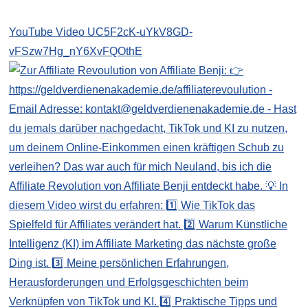
YouTube Video UC5F2cK-uYkV8GD-
vFSzw7Hg_nY6XvFQOthE