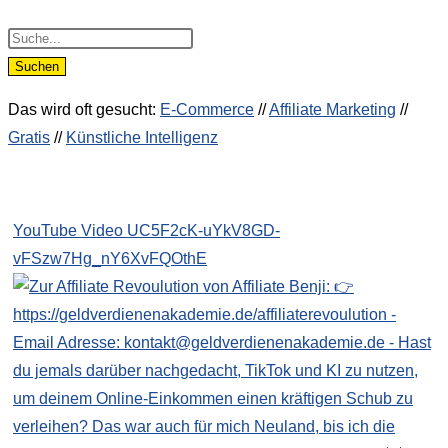
Products
search
Suchen
Das wird oft gesucht:
E-Commerce
//
Affiliate Marketing
//
Gratis
//
Künstliche Intelligenz
YouTube Video UC5F2cK-uYkV8GD-
vFSzw7Hg_nY6XvFQOthE