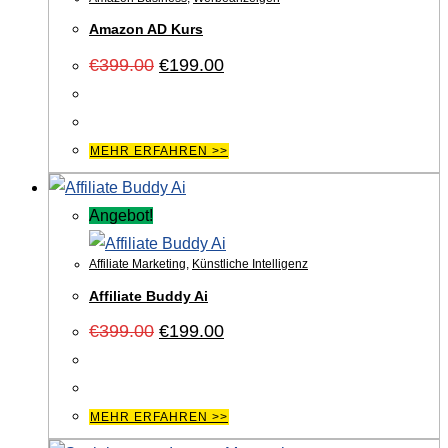
Amazon AD Kurs
Ursprünglicher
Aktueller
€
399.00
€
199.00
Preis
Preis
war:
ist:
€399.00
€199.00.
MEHR ERFAHREN >>
Angebot!
Affiliate Marketing
,
Künstliche Intelligenz
Affiliate Buddy Ai
Ursprünglicher
Aktueller
€
399.00
€
199.00
Preis
Preis
war:
ist:
€399.00
€199.00.
MEHR ERFAHREN >>