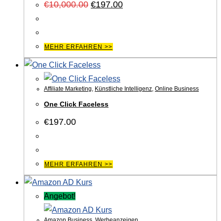
Ursprünglicher
Aktueller
€
10,000.00
€
197.00
Preis
Preis
war:
ist:
€10,000.00
€197.00.
MEHR ERFAHREN >>
Affiliate Marketing
,
Künstliche Intelligenz
,
Online Business
One Click Faceless
€
197.00
MEHR ERFAHREN >>
Angebot!
Amazon Business
,
Werbeanzeigen