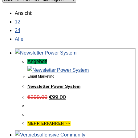
Ansicht:
12
24
Alle
Angebot!
Email Marketing
Newsletter Power System
Ursprünglicher
Aktueller
€
299.00
€
99.00
Preis
Preis
war:
ist:
€299.00
€99.00.
MEHR ERFAHREN >>