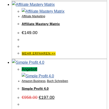
Affiliate Marketing
Affiliate Mastery Matrix
€
149.00
MEHR ERFAHREN >>
Angebot!
Amazon Business
,
Buch Schreiben
Simple Profit 4.0
Ursprünglicher
Aktueller
€
958.00
€
197.00
Preis
Preis
war:
ist: