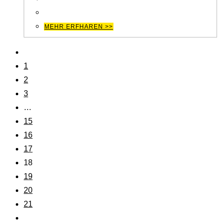
€5,000.00
€247.00.
MEHR ERFHAREN >>
1
2
3
…
15
16
17
18
19
20
21