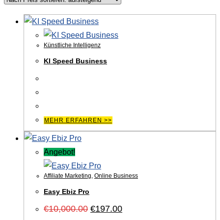
Künstliche Intelligenz
KI Speed Business
MEHR ERFAHREN >>
Angebot!
Affiliate Marketing
,
Online Business
Easy Ebiz Pro
Ursprünglicher
Aktueller
€
10,000.00
€
197.00
Preis
Preis