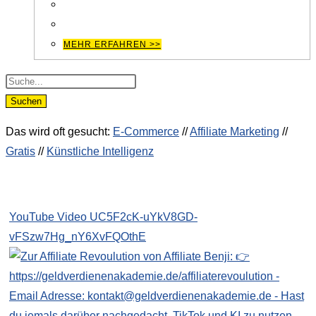
war:
ist:
€10,000.00
€197.00.
MEHR ERFAHREN >>
Products
search
Suchen
Das wird oft gesucht:
E-Commerce
//
Affiliate Marketing
//
Gratis
//
Künstliche Intelligenz
YouTube Video UC5F2cK-uYkV8GD-
vFSzw7Hg_nY6XvFQOthE