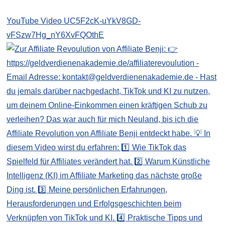
YouTube Video UC5F2cK-uYkV8GD-
vFSzw7Hg_nY6XvFQOthE