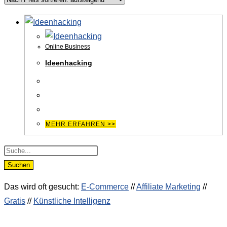
Online Business
Ideenhacking
MEHR ERFAHREN >>
Products
search
Suchen
Das wird oft gesucht:
E-Commerce
//
Affiliate Marketing
//
Gratis
//
Künstliche Intelligenz