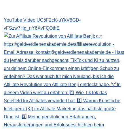
YouTube Video UC5F2cK-uYkV8GD-
vFSzw7Hg_nY6XvFQOthE