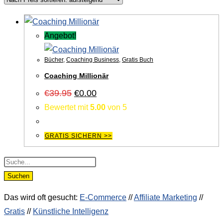
Angebot!
Bücher
,
Coaching Business
,
Gratis Buch
Coaching Millionär
Ursprünglicher
Aktueller
€
39.95
€
0.00
Preis
Preis
Bewertet mit
5.00
von 5
war:
ist:
€39.95
€0.00.
GRATIS SICHERN >>
Products
search
Suchen
Das wird oft gesucht:
E-Commerce
//
Affiliate Marketing
//
Gratis
//
Künstliche Intelligenz