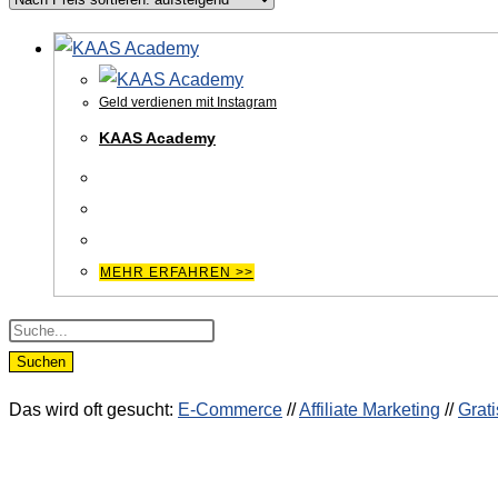
Geld verdienen mit Instagram
KAAS Academy
MEHR ERFAHREN >>
Products
search
Suchen
Das wird oft gesucht:
E-Commerce
//
Affiliate Marketing
//
Grati