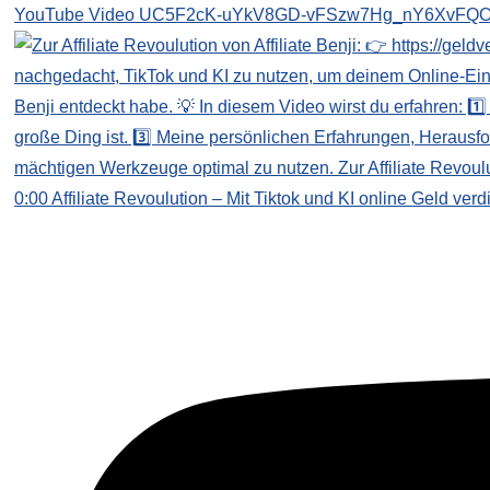
YouTube Video UC5F2cK-uYkV8GD-vFSzw7Hg_nY6XvFQO