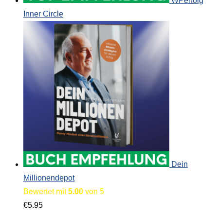
WPerfolg
Inner Circle
Dein
Millionendepot
Bewertet mit
5.00
von 5
€
5.95