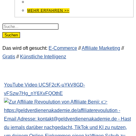
MEHR ERFAHREN >>
Products
search
Suchen
Das wird oft gesucht:
E-Commerce
//
Affiliate Marketing
//
Gratis
//
Künstliche Intelligenz
YouTube Video UC5F2cK-uYkV8GD-
vFSzw7Hg_nY6XvFQOthE