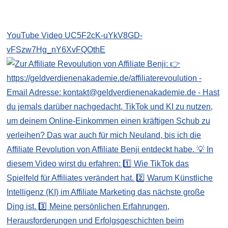
YouTube Video UC5F2cK-uYkV8GD-
vFSzw7Hg_nY6XvFQOthE