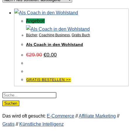
Angebot!
Bücher
,
Coaching Business
,
Gratis Buch
Als Coach in den Wohlstand
Ursprünglicher
Aktueller
€
29.90
€
0.00
Preis
Preis
war:
ist:
€29.90
€0.00.
GRATIS BESTELLEN >>
Products
search
Suchen
Das wird oft gesucht:
E-Commerce
//
Affiliate Marketing
//
Gratis
//
Künstliche Intelligenz