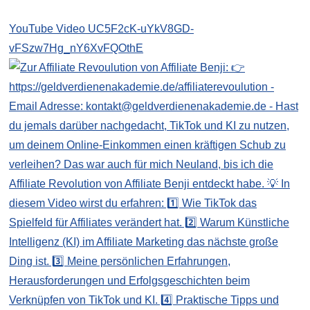
YouTube Video UC5F2cK-uYkV8GD-
vFSzw7Hg_nY6XvFQOthE