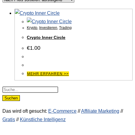
Krypto
,
Investieren
,
Trading
Crypto Inner Circle
€
1.00
MEHR ERFAHREN >>
Products
search
Suchen
Das wird oft gesucht:
E-Commerce
//
Affiliate Marketing
//
Gratis
//
Künstliche Intelligenz